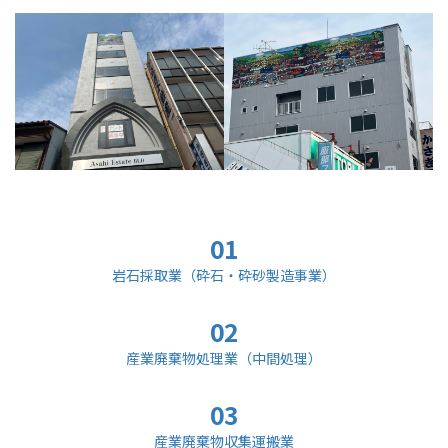
01
岩石採取業（砕石・砕砂製造事業）
02
産業廃棄物処理業（中間処理）
03
産業廃棄物収集運搬業