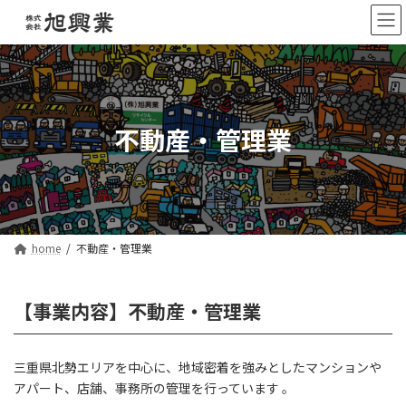
コ
ナ
ン
ビ
テ
ゲ
ン
ー
ツ
シ
へ
ョ
ス
ン
不動産・管理業
キ
に
ッ
移
プ
動
home
不動産・管理業
【事業内容】不動産・管理業
三重県北勢エリアを中心に、地域密着を強みとしたマンションや
アパート、店舗、事務所の管理を行っています 。