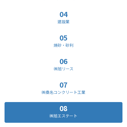
04
建設業
05
焼砂・砂利
06
㈱旭リース
07
㈱桑名コンクリート工業
08
㈱旭エステート